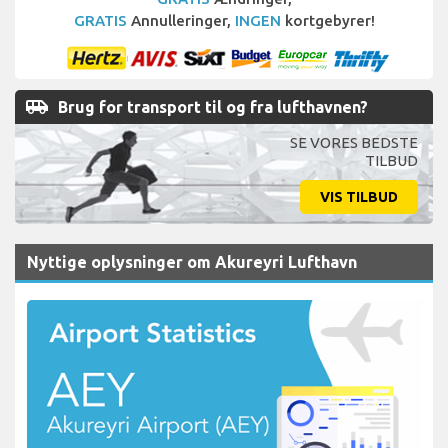
GRATIS
Annulleringer,
INGEN
kortgebyrer!
airport_shuttle
Brug for transport til og fra lufthavnen?
SE VORES BEDSTE
TILBUD
VIS TILBUD
Nyttige oplysninger om Akureyri Lufthavn