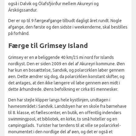
også i Dalvik og Ólafsfjörður mellem Akureyri og
Árskógssandur.
Der er op til 9 færgeafgange tilbudt dagligt året rundt. Nogle
afgange, den første og den sidste i weekenderne, skal bestilles
på forhånd.
Færge til Grimsey Island
Grimsey er en ø beliggende 40 km/25 mi nord for Islands
nordkyst. Den er siden 2009 en del af Akureyri kommune. Øen
har kun en bosættelse, Sandvik, og polarcirklen løber gennem
øen. Dette ændrer sig dog, da polarcirklen konstant skifter, og
det antages, at den ikke længere vil løbe gennem øen midt i
dette århundrede. Øens befolkning er cirka 85 mennesker.
Den har stejle klipper langs hele kystlinjen, undtagen i
havneområdet i Sandvik. Landsbyen har en skole fra børnehave
til 8. klasse, et fællescenter, en butik, en offentlig indendørs
swimmingpool, et bibliotek, en kirke, to små hoteller og en
campingplads. Turister har tendens til at ville se polarcirkel-
monumentet i den nordlige del af øen, og det er også et