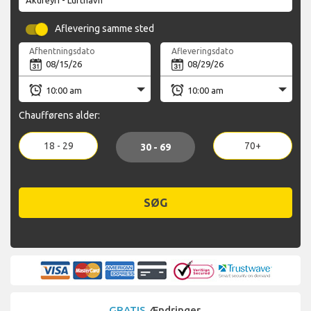
Aflevering samme sted
Afhentningsdato
Afleveringsdato
Chaufførens alder:
18 - 29
70+
30 - 69
SØG
GRATIS
Ændringer,