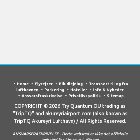
Home
Flyrejser
Biludlejning
Transport til og fra
lufthavnen
Parkering
Hoteller
Info & Nyheder
Ansvarsfraskrivelse
Privatlivspolitik
Sitemap
COPYRIGHT © 2026 Try Quantum OU trading as
"TripTQ" and akureyriairport.com (also known as
TripTQ Akureyri Lufthavn) / All Rights Reserved.
ANSVARSFRASKRIVELSE - Dette websted er ikke det officielle
websted for Akureyri Lufthavn