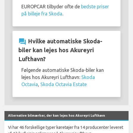
EUROPCAR tilbyder ofte de
bedste priser
på billeje fra Skoda
.
question_answer
Hvilke automatiske Skoda-
biler kan lejes hos Akureyri
Lufthavn?
Følgende automatiske Skoda-biler kan
lejes hos Akureyri Lufthavn:
Skoda
Octavia
,
Skoda Octavia Estate
Alternative bilmærker, der kan lejes hos Akureyri Lufthavn
Vi har 46 forskellige typer køretøjer fra 14 producenter leveret