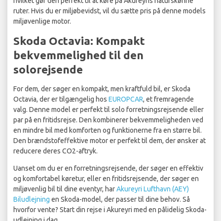
hvilket gør den perfekt til at køre på Akureyris naturskønne
ruter. Hvis du er miljøbevidst, vil du sætte pris på denne models
miljøvenlige motor.
Skoda Octavia: Kompakt
bekvemmelighed til den
solorejsende
For dem, der søger en kompakt, men kraftfuld bil, er Skoda
Octavia, der er tilgængelig hos
EUROPCAR
, et fremragende
valg. Denne model er perfekt til solo forretningsrejsende eller
par på en fritidsrejse. Den kombinerer bekvemmeligheden ved
en mindre bil med komforten og funktionerne fra en større bil.
Den brændstofeffektive motor er perfekt til dem, der ønsker at
reducere deres CO2-aftryk.
Uanset om du er en forretningsrejsende, der søger en effektiv
og komfortabel køretur, eller en fritidsrejsende, der søger en
miljøvenlig bil til dine eventyr, har
Akureyri Lufthavn (AEY)
Biludlejning
en Skoda-model, der passer til dine behov. Så
hvorfor vente? Start din rejse i Akureyri med en pålidelig Skoda-
udlejning i dag.