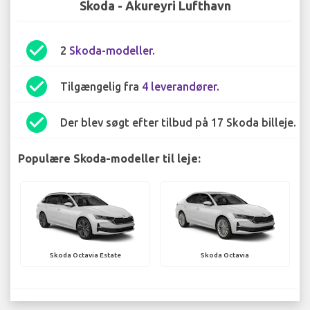
Skoda - Akureyri Lufthavn
check_circle
2
Skoda-modeller
.
check_circle
Tilgængelig fra
4 leverandører
.
check_circle
Der blev søgt efter tilbud på 17 Skoda billeje.
Populære Skoda-modeller til leje:
Skoda Octavia Estate
Skoda Octavia