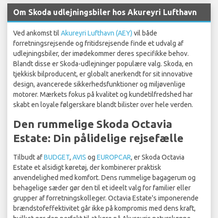
Om Skoda udlejningsbiler hos Akureyri Lufthavn
Ved ankomst til
Akureyri Lufthavn (AEY)
vil både
forretningsrejsende og fritidsrejsende finde et udvalg af
udlejningsbiler, der imødekommer deres specifikke behov.
Blandt disse er Skoda-udlejninger populære valg. Skoda, en
tjekkisk bilproducent, er globalt anerkendt for sit innovative
design, avancerede sikkerhedsfunktioner og miljøvenlige
motorer. Mærkets fokus på kvalitet og kundetilfredshed har
skabt en loyale følgerskare blandt bilister over hele verden.
Den rummelige Skoda Octavia
Estate: Din pålidelige rejsefælle
Tilbudt af
BUDGET
,
AVIS
og
EUROPCAR
, er Skoda Octavia
Estate et alsidigt køretøj, der kombinerer praktisk
anvendelighed med komfort. Dens rummelige bagagerum og
behagelige sæder gør den til et ideelt valg for familier eller
grupper af forretningskolleger. Octavia Estate's imponerende
brændstofeffektivitet går ikke på kompromis med dens kraft,