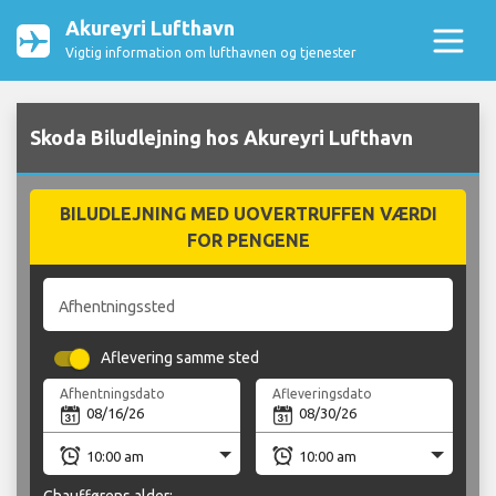
Akureyri Lufthavn
Vigtig information om lufthavnen og tjenester
Skoda Biludlejning hos Akureyri Lufthavn
BILUDLEJNING MED UOVERTRUFFEN VÆRDI
FOR PENGENE
Afhentningssted
Aflevering samme sted
Afhentningsdato
Afleveringsdato
Chaufførens alder: