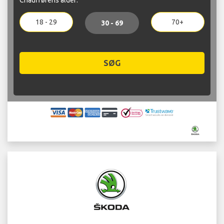
18 - 29
70+
30 - 69
SØG