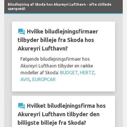
Biludlejning af Skoda hos Akureyri Lufthavn - ofte stillede
spørgsmål
question_answer
Hvilke biludlejningsfirmaer
tilbyder billeje fra Skoda hos
Akureyri Lufthavn?
Følgende biludlejningsfirmaer hos
Akureyri Lufthavn tilbyder en række
modeller af Skoda:
BUDGET
,
HERTZ
,
AVIS
,
EUROPCAR
question_answer
Hvilket biludlejningsfirma hos
Akureyri Lufthavn tilbyder den
billigste billeje fra Skoda?