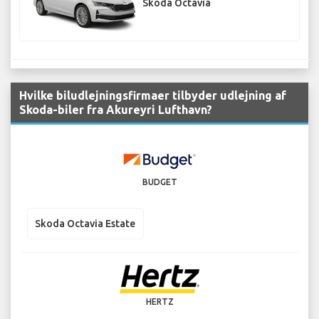
Skoda Octavia
Hvilke biludlejningsfirmaer tilbyder udlejning af
Skoda-biler fra Akureyri Lufthavn?
BUDGET
Skoda Octavia Estate
HERTZ