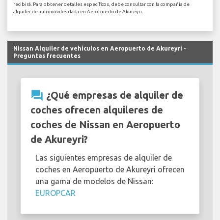
recibirá. Para obtener detalles específicos, debe consultar con la compañía de
alquiler de automóviles dada en Aeropuerto de Akureyri.
Nissan Alquiler de vehículos en Aeropuerto de Akureyri -
Preguntas frecuentes
question_answer
¿Qué empresas de alquiler de
coches ofrecen alquileres de
coches de Nissan en Aeropuerto
de Akureyri?
Las siguientes empresas de alquiler de
coches en Aeropuerto de Akureyri ofrecen
una gama de modelos de Nissan:
EUROPCAR