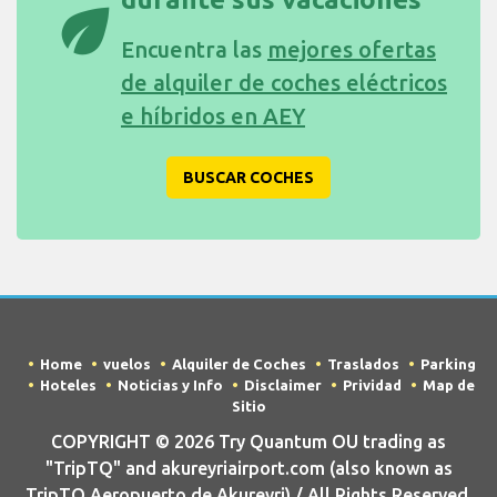
eco
Encuentra las
mejores ofertas
de alquiler de coches eléctricos
e híbridos en AEY
BUSCAR COCHES
Home
vuelos
Alquiler de Coches
Traslados
Parking
Hoteles
Noticias y Info
Disclaimer
Prividad
Map de
Sitio
COPYRIGHT © 2026 Try Quantum OU trading as
"TripTQ" and akureyriairport.com (also known as
TripTQ Aeropuerto de Akureyri) / All Rights Reserved.