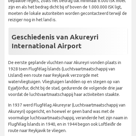
bepaalde regels, zoals het bedrag dat minimaal 6.000 ISK moet
zijn en als het bedrag dicht bij of boven de 1.000.000 ISK ligt,
moeten de lokale autoriteiten worden gecontacteerd terwijl de
reiziger nog in het land is.
Geschiedenis van Akureyri
International Airport
De eerste geplande vluchten naar Akureyri vonden plaats in
1928 toen Flugfélag Íslands (Luchtvaartmaatschappij van
IJsland) een route naar Reykjavik verzorgde met
watervliegtuigen. Vliegtuigen landden op en stegen op van
Eyjafjörður, dicht bij de stad, gedurende de volgende drie jaar
voordat de luchtvaartmaatschappij haar activiteiten staakte.
In 1937 werd Flugfélag Akureyrar (Luchtvaartmaatschappij van
Akureyri) opgericht, en hoewel er geen band was met de
voormalige luchtvaartmaatschappij, veranderde het zijn naam in
Flugfélag Íslands in 1940, en in 1944 begon ook Loftleiðir de
route naar Reykjavik te vliegen.