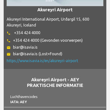
Akureyri Airport
Akureyri International Airport, Urðargil 15, 600
Akureyri, Iceland
+354 424 4000
phone
+354 424 4000 (Gevonden voorwerpen)
phone
biar@isavia.is
email
biar@isavia.is (Lost+Found)
email
https://www.isavia.is/en/akureyri-airport
Akureyri Airport - AEY
PRAKTISCHE INFORMATIE
Luchthavencodes
IATA: AEY