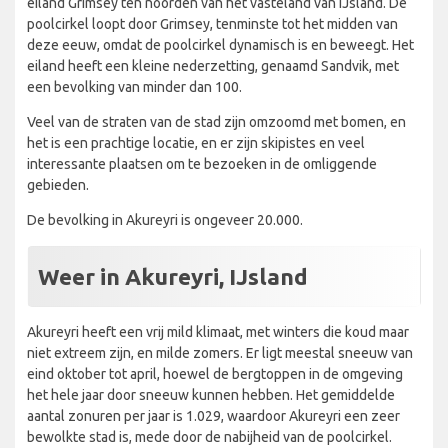
eiland Grimsey ten noorden van het vasteland van IJsland. De
poolcirkel loopt door Grimsey, tenminste tot het midden van
deze eeuw, omdat de poolcirkel dynamisch is en beweegt. Het
eiland heeft een kleine nederzetting, genaamd Sandvik, met
een bevolking van minder dan 100.
Veel van de straten van de stad zijn omzoomd met bomen, en
het is een prachtige locatie, en er zijn skipistes en veel
interessante plaatsen om te bezoeken in de omliggende
gebieden.
De bevolking in Akureyri is ongeveer 20.000.
Weer in Akureyri, IJsland
Akureyri heeft een vrij mild klimaat, met winters die koud maar
niet extreem zijn, en milde zomers. Er ligt meestal sneeuw van
eind oktober tot april, hoewel de bergtoppen in de omgeving
het hele jaar door sneeuw kunnen hebben. Het gemiddelde
aantal zonuren per jaar is 1.029, waardoor Akureyri een zeer
bewolkte stad is, mede door de nabijheid van de poolcirkel.