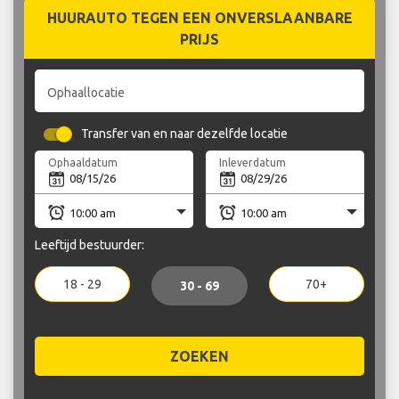
HUURAUTO TEGEN EEN ONVERSLAANBARE
PRIJS
Ophaallocatie
Transfer van en naar dezelfde locatie
Ophaaldatum
Inleverdatum
Leeftijd bestuurder:
18 - 29
70+
30 - 69
ZOEKEN