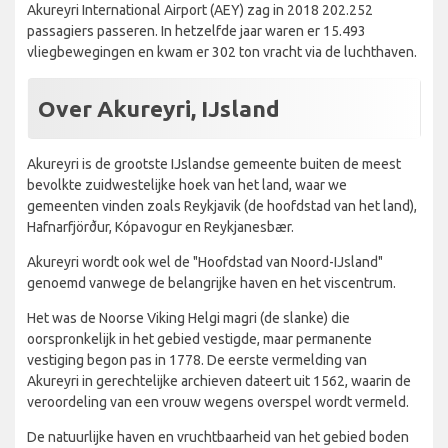
Akureyri International Airport (AEY) zag in 2018 202.252
passagiers passeren. In hetzelfde jaar waren er 15.493
vliegbewegingen en kwam er 302 ton vracht via de luchthaven.
Over Akureyri, IJsland
Akureyri is de grootste IJslandse gemeente buiten de meest
bevolkte zuidwestelijke hoek van het land, waar we
gemeenten vinden zoals Reykjavik (de hoofdstad van het land),
Hafnarfjörður, Kópavogur en Reykjanesbær.
Akureyri wordt ook wel de "Hoofdstad van Noord-IJsland"
genoemd vanwege de belangrijke haven en het viscentrum.
Het was de Noorse Viking Helgi magri (de slanke) die
oorspronkelijk in het gebied vestigde, maar permanente
vestiging begon pas in 1778. De eerste vermelding van
Akureyri in gerechtelijke archieven dateert uit 1562, waarin de
veroordeling van een vrouw wegens overspel wordt vermeld.
De natuurlijke haven en vruchtbaarheid van het gebied boden