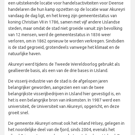
een uitstekende locatie voor handelsactiviteiten voor Deense
handelaren die hun kamp opzetten op de locatie waar Akureyri
vandaag de dag ligt, en het kreeg zijn gemeentestatus van
koning Christian VII in 1786, samen met vijf andere IJslandse
steden, maar omdat de stad niet groeide vanuit zijn bevolking
van 12 mensen, werd de gemeentestatus in 1836 weer
verloren, om in 1862 opnieuw te worden verkregen. Sindsdien
is de stad gegroeid, grotendeels vanwege het klimaat en de
natuurlijke haven.
Akureyri werd tijdens de Tweede Wereldoorlog gebruikt als
geallieerde basis, als een van de drie bases in IJsland.
De visserij-industrie van de stad is de afgelopen jaren
belangrijker geworden, aangezien een van de twee
belangrijkste visserijbedrijven in IJsland hier gevestigd is, en
het is een belangrijke bron van inkomsten. In 1987 werd een
universiteit, de Universiteit van Akureyri, opgericht, en deze
groeit snel.
De gemeente Akureyri omvat ook het eiland Hrísey, gelegen in
het noordelijke deel van de fjord, sinds 2004, evenals het