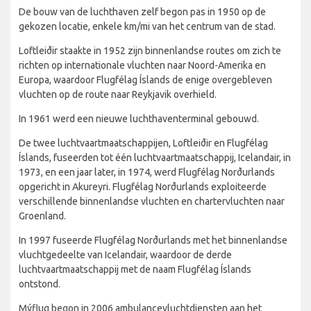
De bouw van de luchthaven zelf begon pas in 1950 op de
gekozen locatie, enkele km/mi van het centrum van de stad.
Loftleiðir staakte in 1952 zijn binnenlandse routes om zich te
richten op internationale vluchten naar Noord-Amerika en
Europa, waardoor Flugfélag Íslands de enige overgebleven
vluchten op de route naar Reykjavik overhield.
In 1961 werd een nieuwe luchthaventerminal gebouwd.
De twee luchtvaartmaatschappijen, Loftleiðir en Flugfélag
Íslands, fuseerden tot één luchtvaartmaatschappij, Icelandair, in
1973, en een jaar later, in 1974, werd Flugfélag Norðurlands
opgericht in Akureyri. Flugfélag Norðurlands exploiteerde
verschillende binnenlandse vluchten en chartervluchten naar
Groenland.
In 1997 fuseerde Flugfélag Norðurlands met het binnenlandse
vluchtgedeelte van Icelandair, waardoor de derde
luchtvaartmaatschappij met de naam Flugfélag Íslands
ontstond.
Mýflug begon in 2006 ambulancevluchtdiensten aan het