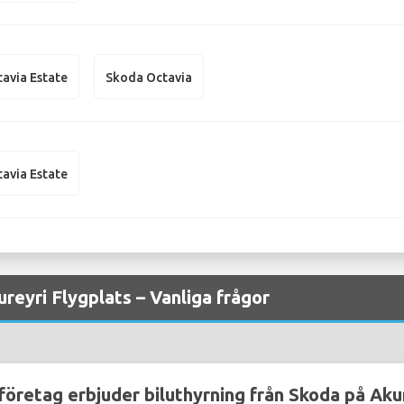
avia Estate
Skoda Octavia
avia Estate
reyri Flygplats – Vanliga frågor
företag erbjuder biluthyrning från Skoda på Aku