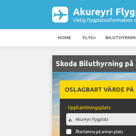
Akureyri Flyg
Viktig flygplatsinformation 
HOME
FLYG
BILUTHYRNI
Skoda Biluthyrning på 
OSLAGBART VÄRDE PÅ
Upphämtningsplats
Återlämna på annan plats