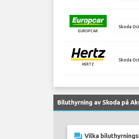
Skoda Oct
EUROPCAR
Skoda Oct
HERTZ
Biluthyrning av Skoda på Aku
question_answer
Vilka biluthyrnings