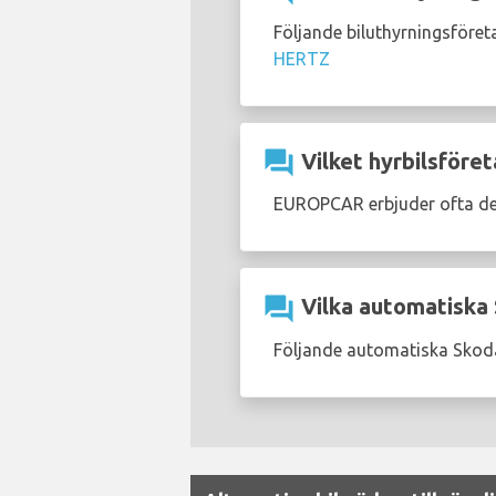
Följande biluthyrningsföret
HERTZ
question_answer
Vilket hyrbilsföret
EUROPCAR erbjuder ofta d
question_answer
Vilka automatiska S
Följande automatiska Skoda-