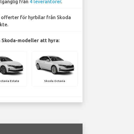
llgänglig från
4 leverantörer
.
 offerter för hyrbilar från Skoda
kte.
 Skoda-modeller att hyra:
ctavia Estate
Skoda Octavia