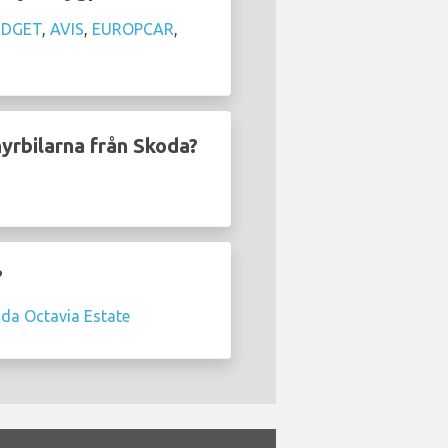
UDGET
,
AVIS
,
EUROPCAR
,
hyrbilarna från Skoda?
?
da Octavia Estate