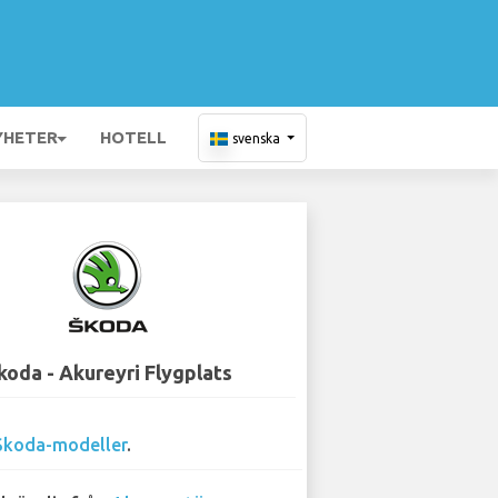
YHETER
HOTELL
svenska
koda - Akureyri Flygplats
Skoda-modeller
.