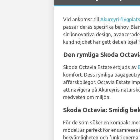
Vid ankomst till
Akureyri flygplat
passar deras specifika behov. Bland
sin innovativa design, avancerade
kundnöjdhet har gett det en lojal 
Den rymliga Skoda Octavia
Skoda Octavia Estate erbjuds av
komfort. Dess rymliga bagageutrymm
affärskollegor. Octavia Estate im
att navigera på Akureyris naturs
medveten om miljön.
Skoda Octavia: Smidig be
För de som söker en kompakt men k
modell är perfekt för ensamresenär
bekvämligheten och funktionerna h