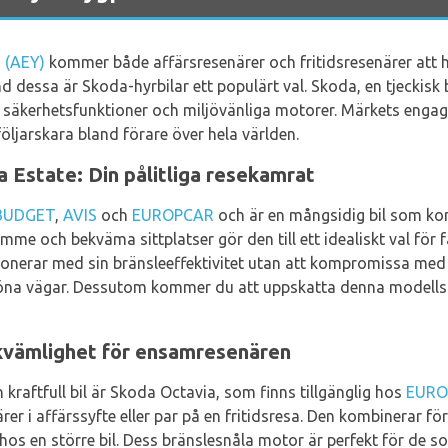
s (AEY)
kommer både affärsresenärer och fritidsresenärer att hi
 dessa är Skoda-hyrbilar ett populärt val. Skoda, en tjeckisk bi
 säkerhetsfunktioner och miljövänliga motorer. Märkets engag
följarskara bland förare över hela världen.
 Estate: Din pålitliga resekamrat
BUDGET
,
AVIS
och
EUROPCAR
och är en mångsidig bil som ko
e och bekväma sittplatser gör den till ett idealiskt val för fa
ponerar med sin bränsleeffektivitet utan att kompromissa med k
köna vägar. Dessutom kommer du att uppskatta denna modells
kvämlighet för ensamresenären
raftfull bil är Skoda Octavia, som finns tillgänglig hos
EURO
er i affärssyfte eller par på en fritidsresa. Den kombinerar f
os en större bil. Dess bränslesnåla motor är perfekt för de so