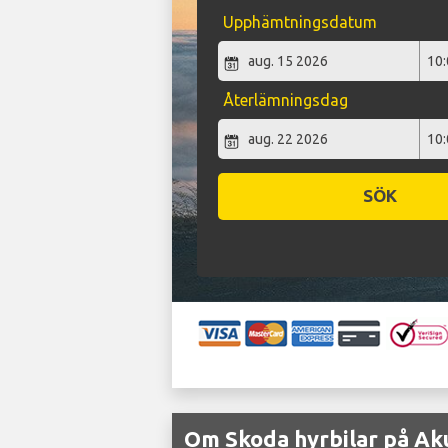
Upphämtningsdatum
Återlämningsdag
SÖK
Om Skoda hyrbilar på Aku