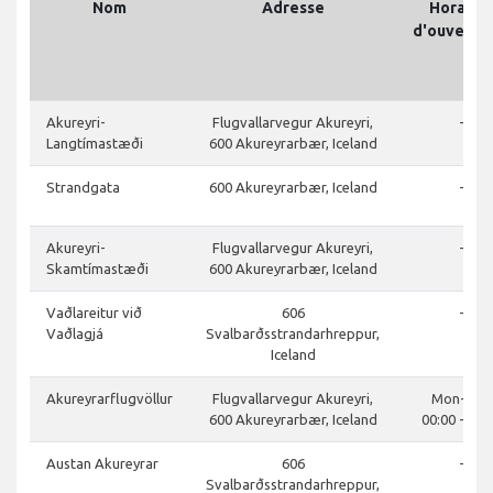
Nom
Adresse
Horaire
d'ouvertu
Akureyri-
Flugvallarvegur Akureyri,
-
Langtímastæði
600 Akureyrarbær, Iceland
Strandgata
600 Akureyrarbær, Iceland
-
Akureyri-
Flugvallarvegur Akureyri,
-
Skamtímastæði
600 Akureyrarbær, Iceland
Vaðlareitur við
606
-
Vaðlagjá
Svalbarðsstrandarhreppur,
Iceland
Akureyrarflugvöllur
Flugvallarvegur Akureyri,
Mon-Sun:
600 Akureyrarbær, Iceland
00:00 - 24:
Austan Akureyrar
606
-
Svalbarðsstrandarhreppur,