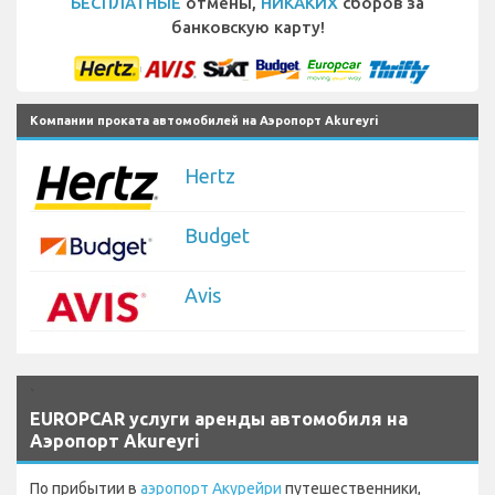
БЕСПЛАТНЫЕ
отмены,
НИКАКИХ
сборов за
банковскую карту!
Компании проката автомобилей на Аэропорт Akureyri
Hertz
Budget
Avis
`
EUROPCAR услуги аренды автомобиля на
Аэропорт Akureyri
По прибытии в
аэропорт Акурейри
путешественники,