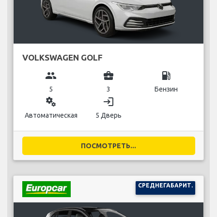
VOLKSWAGEN GOLF
group
business_center
local_gas_station
5
3
Бензин
miscellaneous_services
login
Автоматическая
5 Дверь
ПОСМОТРЕТЬ...
СРЕДНЕГАБАРИТ.