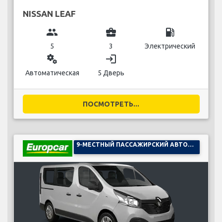
NISSAN LEAF
group
business_center
local_gas_station
5
3
Электрический
miscellaneous_services
login
Автоматическая
5 Дверь
ПОСМОТРЕТЬ...
9-МЕСТНЫЙ ПАССАЖИРСКИЙ АВТОМОБИЛЬ