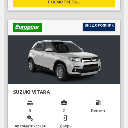
ПОСМОТРЕТЬ...
ВНЕДОРОЖНИК
SUZUKI VITARA
group
business_center
local_gas_station
5
2
Бензин
miscellaneous_services
login
Автоматическая
5 Дверь