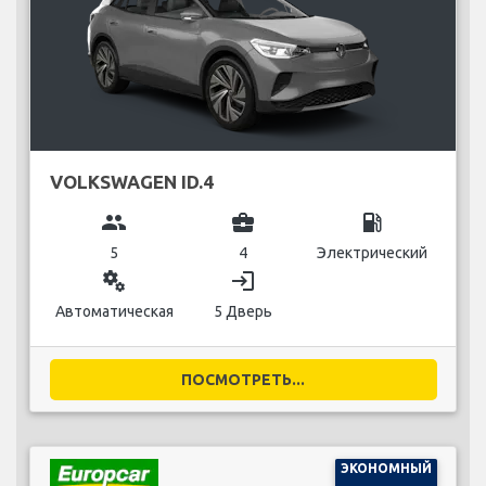
VOLKSWAGEN ID.4
group
business_center
local_gas_station
5
4
Электрический
miscellaneous_services
login
Автоматическая
5 Дверь
ПОСМОТРЕТЬ...
ЭКОНОМНЫЙ