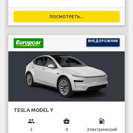
ПОСМОТРЕТЬ...
ВНЕДОРОЖНИК
TESLA MODEL Y
group
business_center
local_gas_station
5
4
Электрический