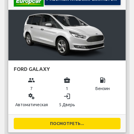
FORD GALAXY
group
business_center
local_gas_station
7
1
Бензин
miscellaneous_services
login
Автоматическая
5 Дверь
ПОСМОТРЕТЬ...