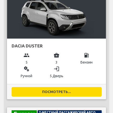
DACIA DUSTER
group
business_center
local_gas_station
5
3
Бензин
miscellaneous_services
login
Ручной
5 Дверь
ПОСМОТРЕТЬ...
7-МЕСТНЫЙ ПАССАЖИРСКИЙ АВТОМОБИЛЬ