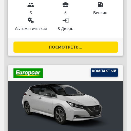
group
business_center
local_gas_station
5
6
Бензин
miscellaneous_services
login
Автоматическая
5 Дверь
ПОСМОТРЕТЬ...
КОМПАКТЫЙ