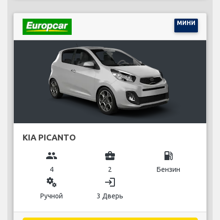
МИНИ
KIA PICANTO
group
business_center
local_gas_station
4
2
Бензин
miscellaneous_services
login
Ручной
3 Дверь