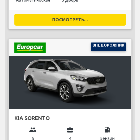
Автоматическая
5 Дверь
ПОСМОТРЕТЬ...
ВНЕДОРОЖНИК
KIA SORENTO
group
business_center
local_gas_station
5
4
Бензин