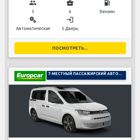
group
business_center
local_gas_station
5
6
Бензин
miscellaneous_services
login
Автоматическая
5 Дверь
ПОСМОТРЕТЬ...
7-МЕСТНЫЙ ПАССАЖИРСКИЙ АВТОМОБИЛЬ