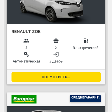
RENAULT ZOE
group
business_center
local_gas_station
5
2
Электрический
miscellaneous_services
login
Автоматическая
5 Дверь
ПОСМОТРЕТЬ...
СРЕДНЕГАБАРИТ.