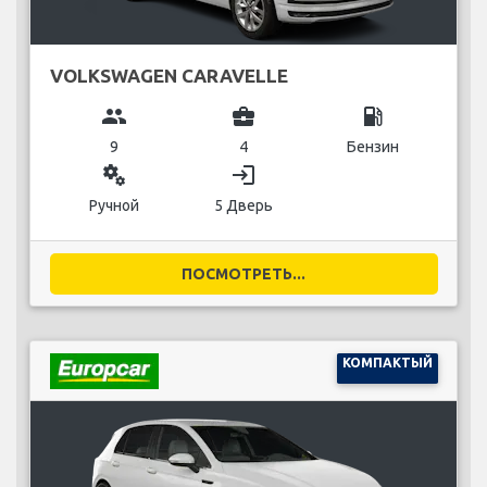
VOLKSWAGEN CARAVELLE
group
business_center
local_gas_station
9
4
Бензин
miscellaneous_services
login
Ручной
5 Дверь
ПОСМОТРЕТЬ...
КОМПАКТЫЙ