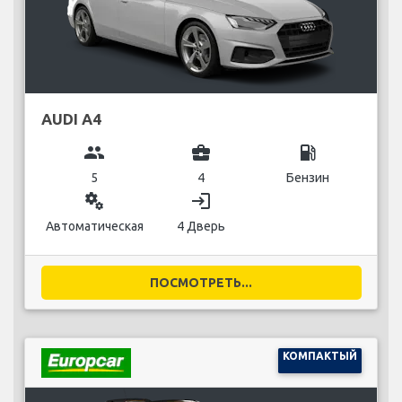
AUDI A4
group
business_center
local_gas_station
5
4
Бензин
miscellaneous_services
login
Автоматическая
4 Дверь
ПОСМОТРЕТЬ...
КОМПАКТЫЙ