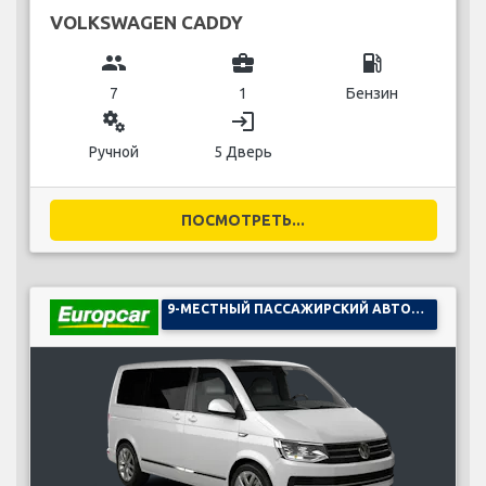
VOLKSWAGEN CADDY
group
business_center
local_gas_station
7
1
Бензин
miscellaneous_services
login
Ручной
5 Дверь
ПОСМОТРЕТЬ...
9-МЕСТНЫЙ ПАССАЖИРСКИЙ АВТОМОБИЛЬ