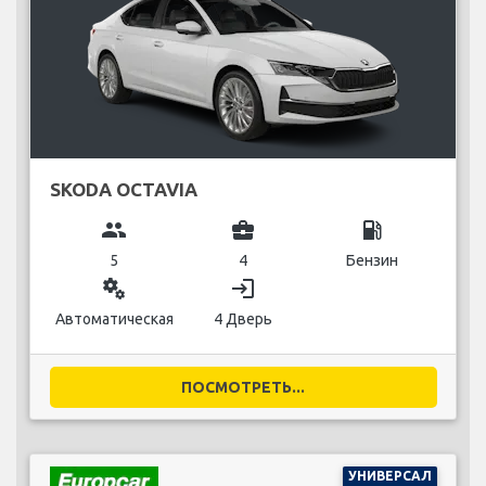
SKODA OCTAVIA
group
business_center
local_gas_station
5
4
Бензин
miscellaneous_services
login
Автоматическая
4 Дверь
ПОСМОТРЕТЬ...
УНИВЕРСАЛ