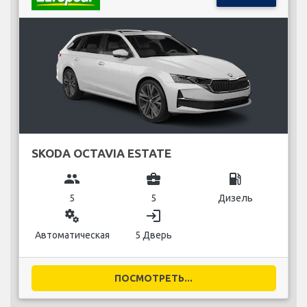
SKODA OCTAVIA ESTATE
group
business_center
local_gas_station
5
5
Дизель
miscellaneous_services
login
Автоматическая
5 Дверь
ПОСМОТРЕТЬ...