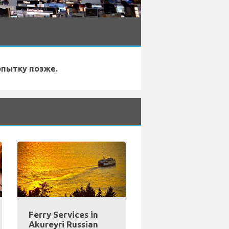
опытку позже.
Ferry Services in
Akureyri Russian