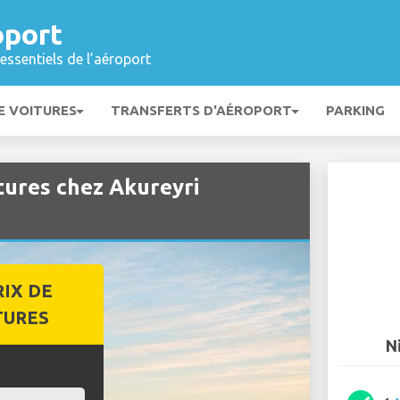
oport
essentiels de l’aéroport
E VOITURES
TRANSFERTS D'AÉROPORT
PARKING
tures chez Akureyri
RIX DE
TURES
N