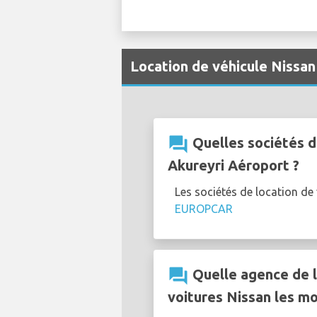
Location de véhicule Nissan
question_answer
Quelles sociétés d
Akureyri Aéroport ?
Les sociétés de location d
EUROPCAR
question_answer
Quelle agence de l
voitures Nissan les mo