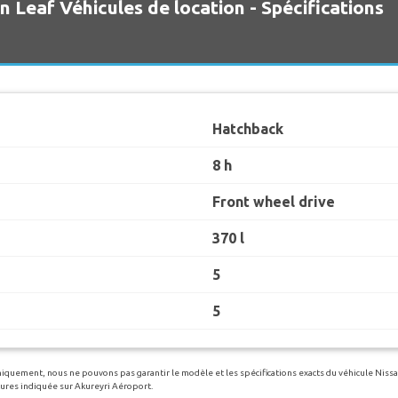
n Leaf Véhicules de location - Spécifications
Hatchback
8 h
Front wheel drive
370 l
5
5
uniquement, nous ne pouvons pas garantir le modèle et les spécifications exacts du véhicule Nissa
itures indiquée sur Akureyri Aéroport.