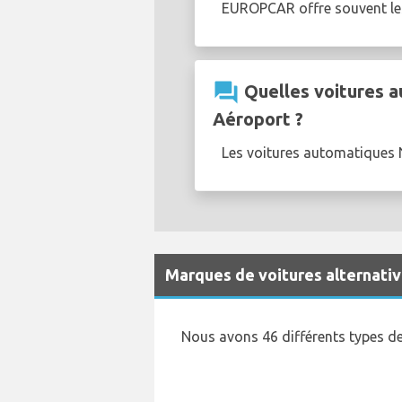
EUROPCAR offre souvent l
question_answer
Quelles voitures a
Aéroport ?
Les voitures automatiques N
Marques de voitures alternative
Nous avons 46 différents types de 