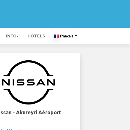
INFO
HÔTELS
français
issan - Akureyri Aéroport